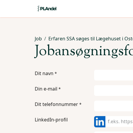
Skip to Content
Startside
Om PLAndel
Se
Job
Erfaren SSA søges til Lægehuset i Os
Jobansøgningsf
Dit navn
*
Din e-mail
*
Dit telefonnummer
*
LinkedIn-profil