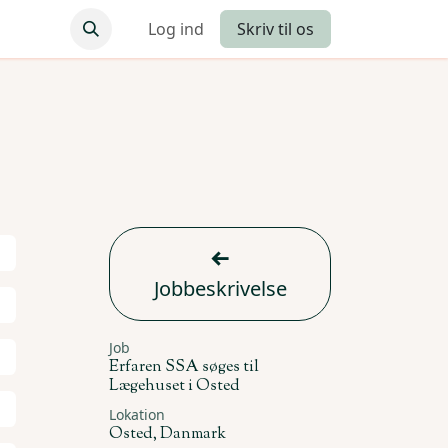
Log ind
Skriv til os
Jobbeskrivelse
Job
Erfaren SSA søges til
Lægehuset i Osted
Lokation
Osted
,
Danmark