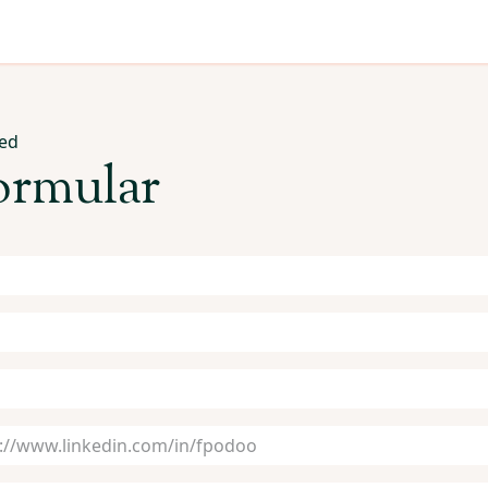
rvices
Nyheder
Vikar & Rekruttering
ted
ormular