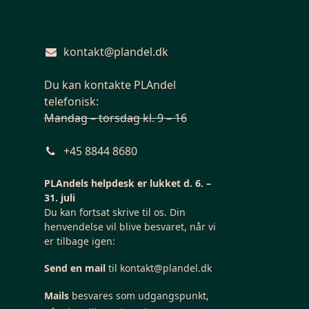
Kontakt os
kontakt@plandel.dk
Du kan kontakte PLAndel
telefonisk:
Mandag – torsdag kl. 9 – 16
+45 8844 8680
PLAndels helpdesk er lukket d. 6. –
31. juli
Du kan fortsat skrive til os. Din
henvendelse vil blive besvaret, når vi
er tilbage igen:
Send en mail
til
kontakt@plandel.dk
Mails
besvares som udgangspunkt,