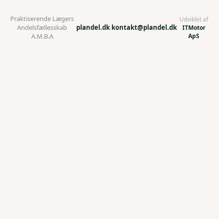
Praktiserende Lægers
Udviklet af
Andelsfællesskab
·
plandel.dk
·
kontakt@plandel.dk
·
ITMotor
ApS
A.M.B.A