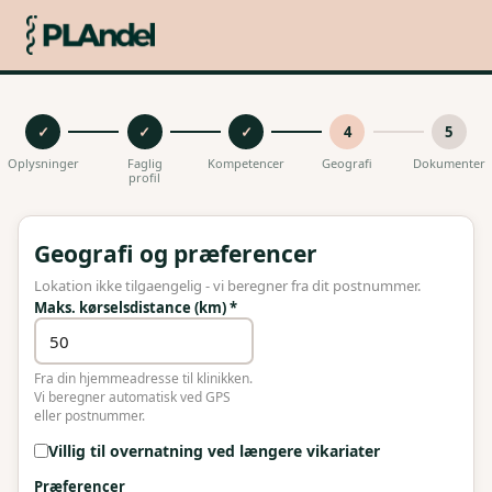
✓
✓
✓
4
5
Oplysninger
Faglig
Kompetencer
Geografi
Dokumenter
profil
Geografi og præferencer
Lokation ikke tilgaengelig - vi beregner fra dit postnummer.
Maks. kørselsdistance (km)
*
Fra din hjemmeadresse til klinikken.
Vi beregner automatisk ved GPS
eller postnummer.
Villig til overnatning ved længere vikariater
Præferencer