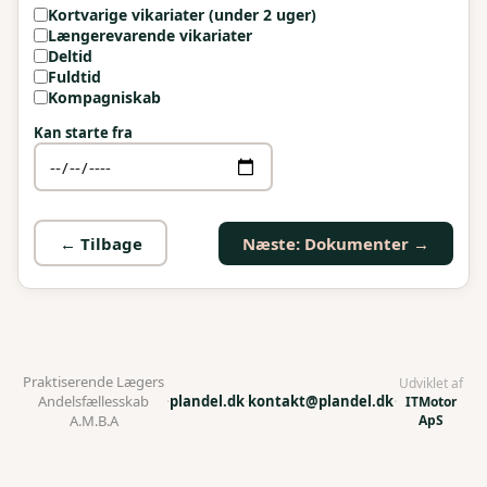
Kortvarige vikariater (under 2 uger)
Længerevarende vikariater
Deltid
Fuldtid
Kompagniskab
Kan starte fra
← Tilbage
Næste: Dokumenter →
Praktiserende Lægers
Udviklet af
Andelsfællesskab
·
plandel.dk
·
kontakt@plandel.dk
·
ITMotor
ApS
A.M.B.A